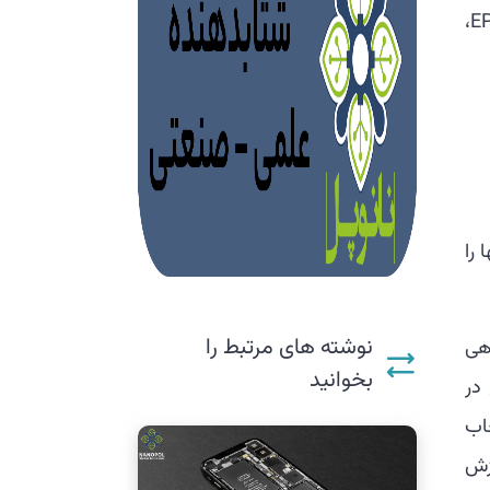
دانشکده علوم کامپیوتر و ارتباطات (IC)، و آزمایشگاه NeuroAI، بخشی از IC و دانشکده علوم زیستی در EPFL،
 را
نوشته های مرتبط را
هی
بخوانید
در
اب
زش