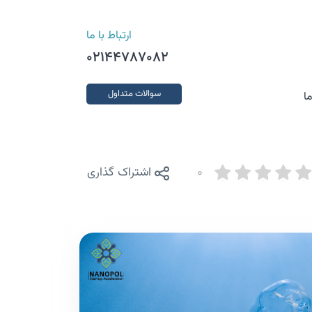
ارتباط با ما
02144787082
سوالات متداول
ا
0
اشتراک گذاری