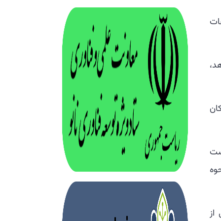
اعات
د،
کان
است
وه
ه شد، از آزمایشگاه NLP، بخشی از