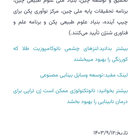
تحقیق و توسعه چین، بنیاد ملی علوم طبیعی چین،
برنامه تحقیقات پایه ملی چین، مرکز نوآوری پکن برای
چیپ آینده، بنیاد علوم طبیعی پکن و برنامه علم و
فناوری شنژن تأیید می‌کنند.)
بیشتر بدانید:لنزهای چشمی نانوکامپوزیت طلا که
کوررنگی را بهبود میبخشند
لینک مفید:توسعه وسایل بینایی مصنوعی
بیشتر بخوانید: نانوتکنولوژی ممکن است ژن تراپی برای
درمان نابینایی را بهبود بخشد
تاریخ:1403/9/12