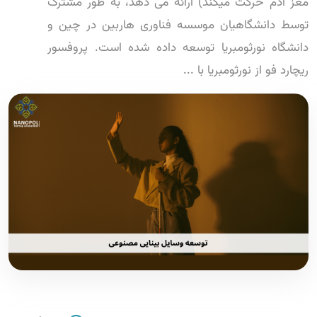
مغز آدم حرکت میکند) ارائه می دهد، به طور مشترک
توسط دانشگاهیان موسسه فناوری هاربین در چین و
دانشگاه نورثومبریا توسعه داده شده است. پروفسور
ریچارد فو از نورثومبریا با ...