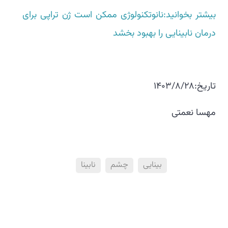
بیشتر بخوانید:نانوتکنولوژی ممکن است ژن تراپی برای
درمان نابینایی را بهبود بخشد
تاریخ:1403/8/28
مهسا نعمتی
بینایی
چشم
نابینا