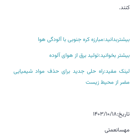
کنند.
بیشتربدانید:مبارزه کره جنوبی با آلودگی هوا
بیشتر بخوانید:تولید برق از هوای آلوده
لینک مفید:راه حلی جدید برای حذف مواد شیمیایی
مضر از محیط زیست
تاریخ:1403/10/18
مهسانعمتی