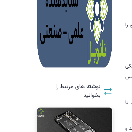
را
متکی
نس
نوشته های مرتبط را
بخوانید
تا
 و