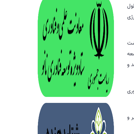
ول
ژی
داشت
سعه
د و
ری
ر و