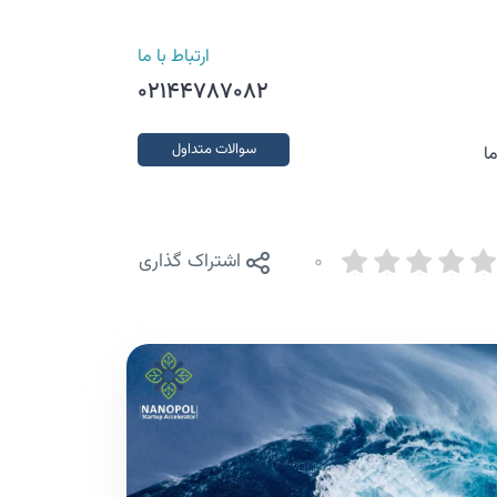
ارتباط با ما
02144787082
سوالات متداول
ا
0
اشتراک گذاری