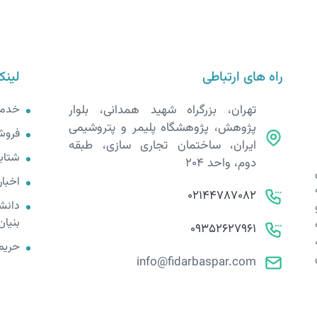
راه های ارتباطی
لینک
تهران، بزرگراه شهید همدانی، بلوار
خدم
پژوهش، پژوهشگاه پلیمر و پتروشیمی
فروش
ایران، ساختمان تجاری سازی، طبقه
شتابد
دوم، واحد 204
اخبار
02144787082
دانش
بنیان
09352627961
حریم
info@fidarbaspar.com