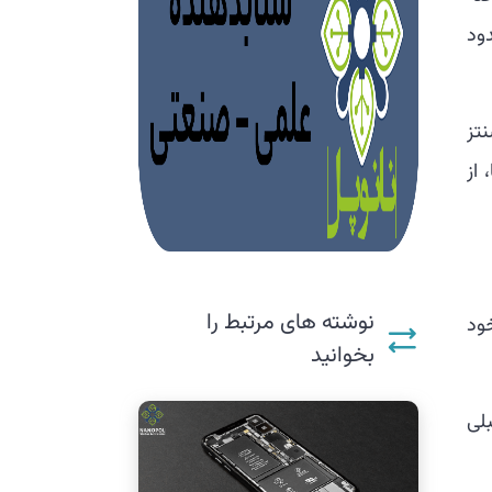
ود
 سنتز
 از
نوشته های مرتبط را
ود
بخوانید
لی