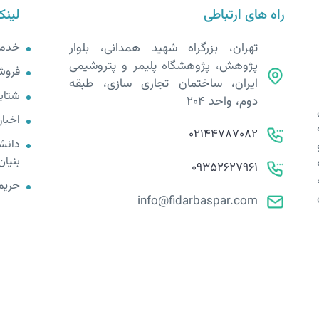
راه های ارتباطی
لینک
تهران، بزرگراه شهید همدانی، بلوار
خدم
پژوهش، پژوهشگاه پلیمر و پتروشیمی
فروش
ایران، ساختمان تجاری سازی، طبقه
شتابد
دوم، واحد 204
اخبار
02144787082
دانش
بنیان
09352627961
حریم
info@fidarbaspar.com