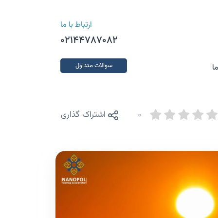
ارتباط با ما
02144787082
سوالات متداول
ا
0
اشتراک گذاری