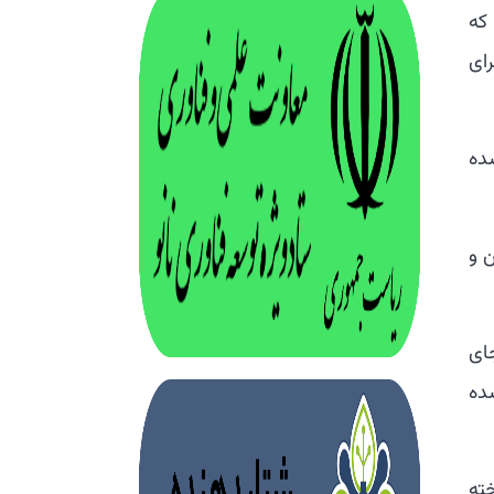
که
ای
شده
ن و
ای
ده
ته