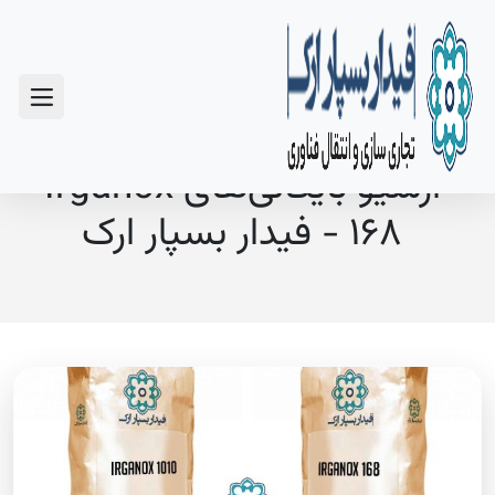
سوالات متداول
آرشیو بایگانی‌های Irganox
168 - فیدار بسپار ارک