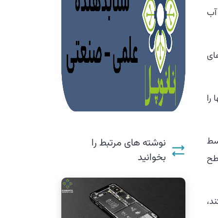
آب
ای
 را
سط
نوشته های مرتبط را
بخوانید
طح
د،