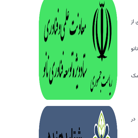
 از
انو
مک
در