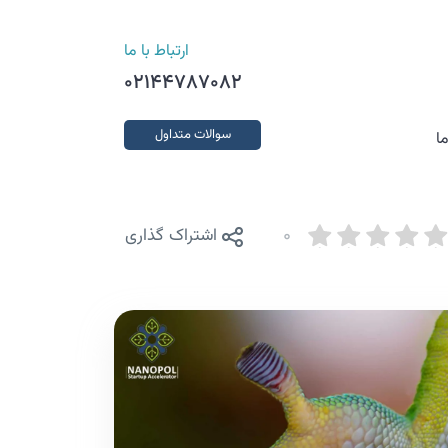
ارتباط با ما
02144787082
سوالات متداول
ا
0
اشتراک گذاری