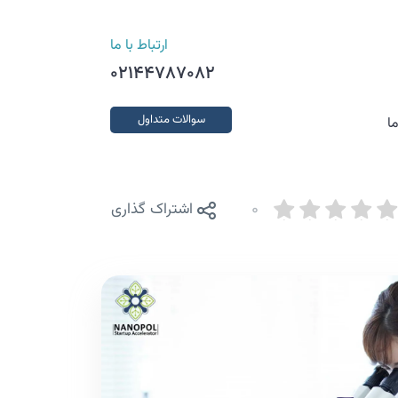
ارتباط با ما
02144787082
سوالات متداول
ا
0
اشتراک گذاری