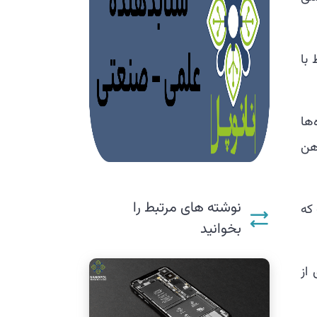
 با
ها
هن
نوشته های مرتبط را
که
بخوانید
 از