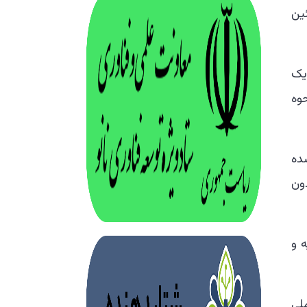
ین
 یک
وه
ده
ون
 و
ملی