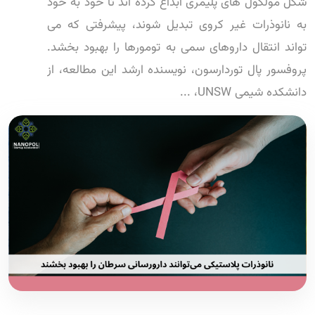
شکل مولکول های پلیمری ابداع کرده اند تا خود به خود
به نانوذرات غیر کروی تبدیل شوند، پیشرفتی که می
تواند انتقال داروهای سمی به تومورها را بهبود بخشد.
پروفسور پال توردارسون، نویسنده ارشد این مطالعه، از
دانشکده شیمی UNSW، ...