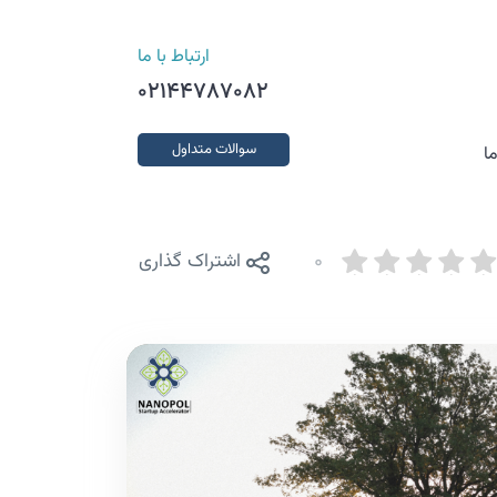
ارتباط با ما
02144787082
سوالات متداول
ا
0
اشتراک گذاری