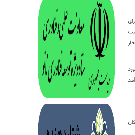
ای
ست
ار
مورد
ی کارآمد
کان