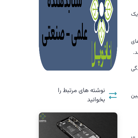
یک
ای
د.
دگی
نوشته های مرتبط را
ین
بخوانید