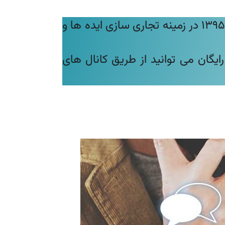
شرکت فیدار بسپار ارک، به عنوان یکی از کارگزاران رسمی معاونت علمی و فناوری، از سال 1395 در زمینه تجاری سازی ایده ها و
گان می توانید از طریق کانال های