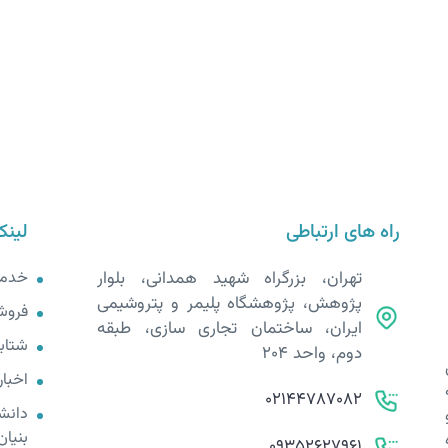
راه های ارتباطی
لینک
تهران، بزرگراه شهید همدانی، بلوار
خدم
پژوهش، پژوهشگاه پلیمر و پتروشیمی
فروش
ایران، ساختمان تجاری سازی، طبقه
شتابد
دوم، واحد 204
اخبار
02144787082
دانش
بنیان
09352627961