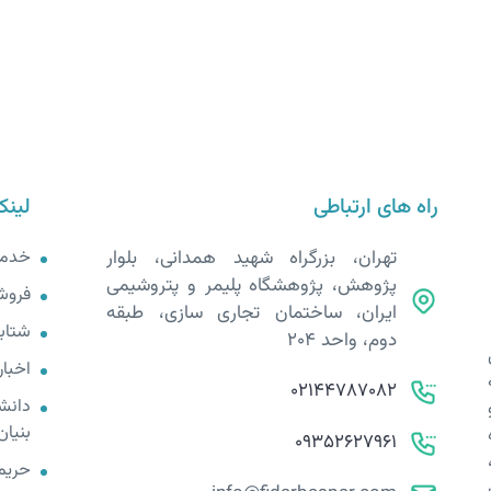
راه های ارتباطی
لینک
تهران، بزرگراه شهید همدانی، بلوار
خدم
پژوهش، پژوهشگاه پلیمر و پتروشیمی
فروش
ایران، ساختمان تجاری سازی، طبقه
شتابد
دوم، واحد 204
اخبار
02144787082
دانش
بنیان
09352627961
حریم