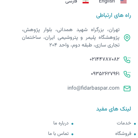
English
فارسی
راه های ارتباطی
تهران، بزرگراه شهید همدانی، بلوار پژوهش،
پژوهشگاه پلیمر و پتروشیمی ایران، ساختمان
تجاری سازی، طبقه دوم، واحد 204
02144787082
09352627961
info@fidarbaspar.com
لینک های مفید
خدمات
درباره ما
فروشگاه
تماس با ما