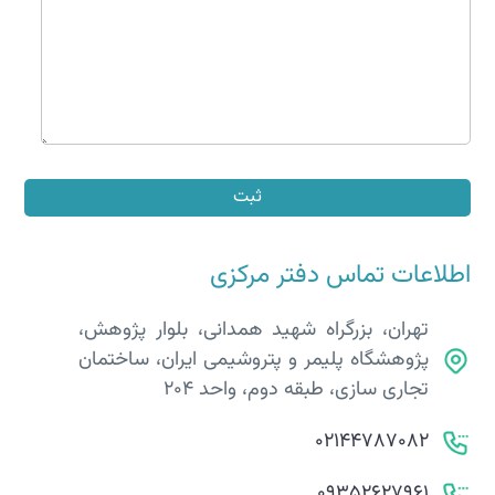
اطلاعات تماس دفتر مرکزی​
تهران، بزرگراه شهید همدانی، بلوار پژوهش،
پژوهشگاه پلیمر و پتروشیمی ایران، ساختمان
تجاری سازی، طبقه دوم، واحد 204
02144787082
09352627961